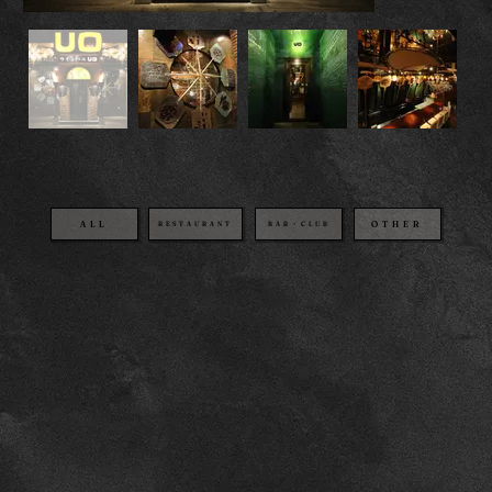
OTHER
BAR・CLUB