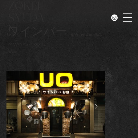
ZOKEI-
SYUDA
N
ワインバー
#
Wine Bar
#
2011
UO
YAMANASHI KOFU
66㎡