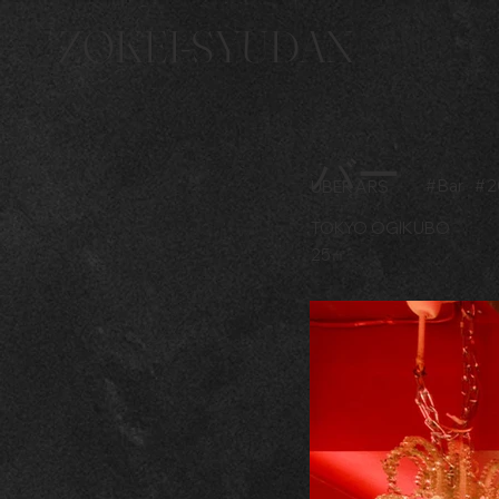
ZOKEI-SYUDAN
バー
#
Bar
#
2
UBER ARS
TOKYO OGIKUBO
25㎡