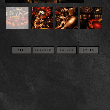
OTHER
BAR・CLUB