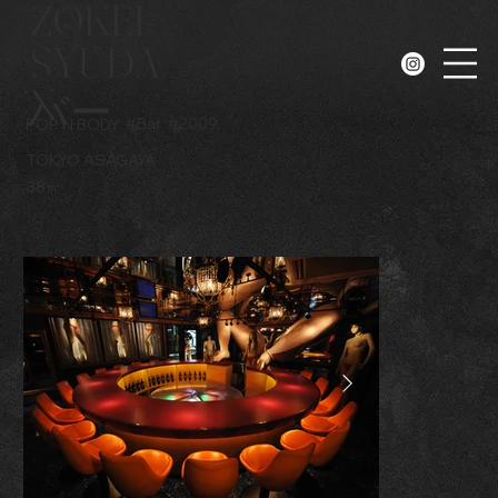
ZOKEI-
SYUDA
N
バー
#
Bar
#
2009
POP'N BODY
TOKYO ASAGAYA
38㎡