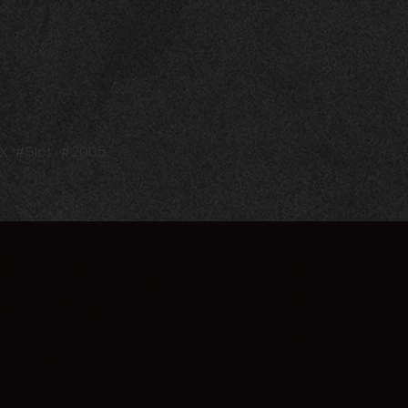
#
Slot
#
2005
X