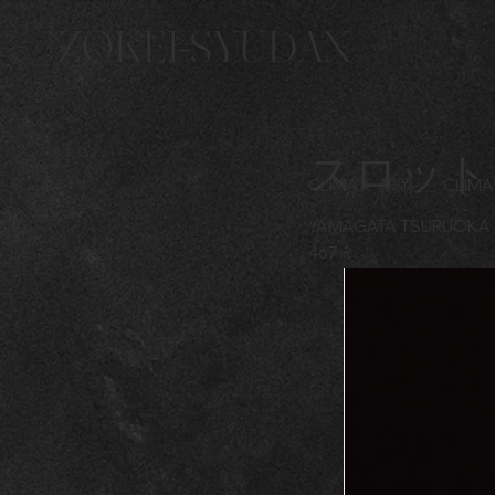
ZOKEI-SYUDAN
スロット
CLiMAX -鶴岡-
CLIMA
YAMAGATA TSURUOKA
467㎡