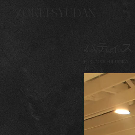
ZOKEI-SYUDAN
パティス
Brothers -福岡パルコ-
FUKUOKA FUKUOKA
18㎡