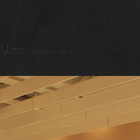
リー
#
Patisserie
#
2011
BROTHERS