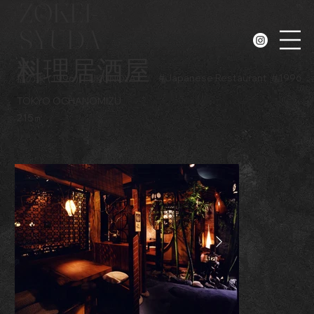
ZOKEI-
SYUDA
N
料理居酒屋
#
Japanese Restaurant
#
1996
福の家 (1996)
FUKUNOYA
TOKYO OCHANOMIZU
215㎡