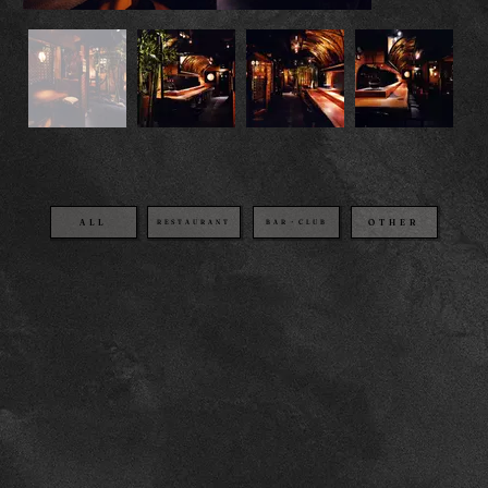
OTHER
BAR・CLUB