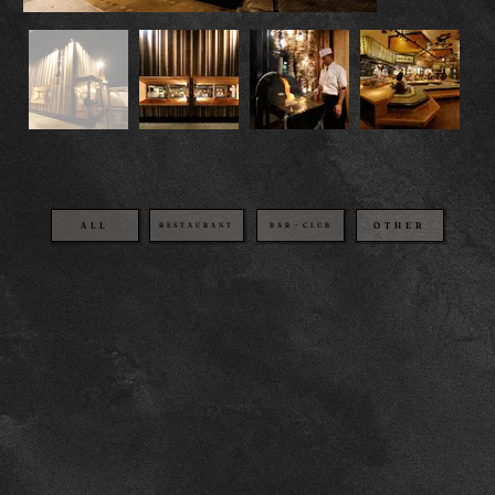
OTHER
BAR・CLUB