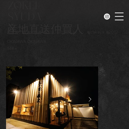
ZOKEI-
SYUDA
N
産地直送仲買人
#
Izakaya
#
2012
生け簀の銀次 -泡瀬-
IKESU NO GINJI
OKINAWA OKINAWA
148㎡