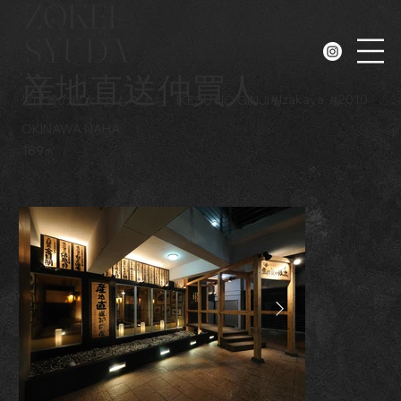
ZOKEI-
SYUDA
N
産地直送仲買人
#
Izakaya
#
2010
生け簀の銀次 -おもろまち-
IKESU NO GINJI
OKINAWA NAHA
189㎡