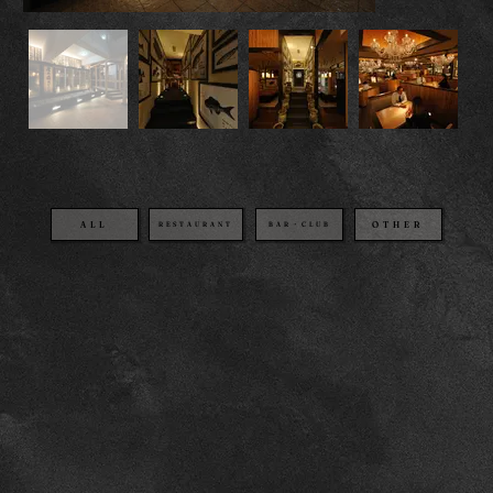
OTHER
BAR・CLUB