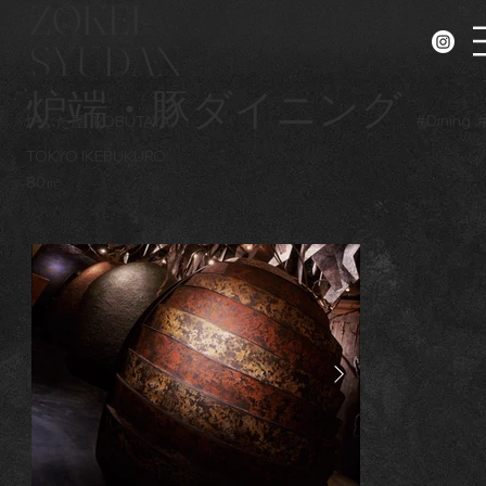
ZOKEI-
SYUDAN
炉端・豚ダイニング
#
Dining
炉ぶた屋
ROBUTAYA
TOKYO IKEBUKURO
80㎡