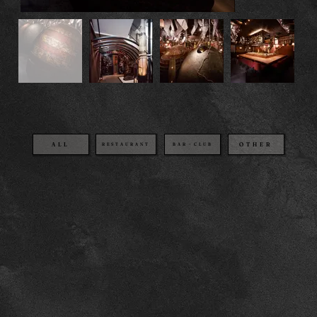
OTHER
BAR・CLUB