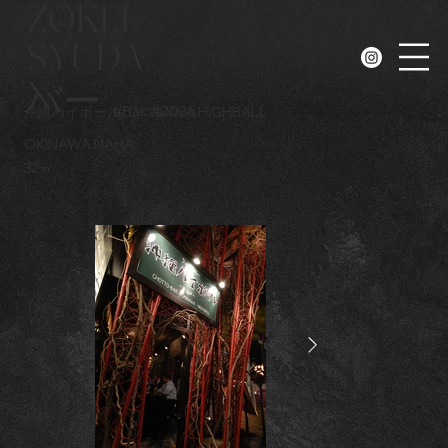
ZOKEI-
SYUDA
N
バー
#
Bar
#
2006
沖縄ハイボール
OKINAWA HIGHBALL
OKINAWA NAHA
32㎡