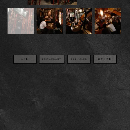
OTHER
BAR・CLUB