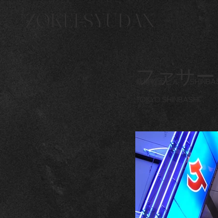
ZOKEI-SYUDAN
ファサー
新橋乾盃ビル
SHINBAS
TOKYO SHINBASHI