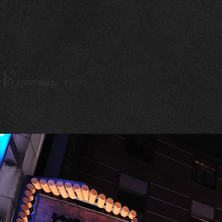
ド
#
Facade
#
2010
HI KANPAI Bldg.