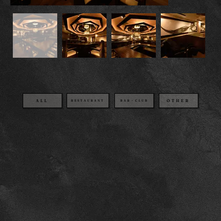
OTHER
BAR・CLUB