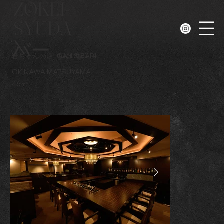
ZOKEI-
SYUDA
N
バー
#
Bar
#
2014
岩ちゃんの店
GAN'S BAR
OKINAWA MATSUYAMA
46㎡