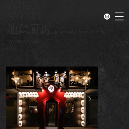
ZOKEI-
SYUDA
N
地鶏厨房
#
Japanese Restaurant
#
2007
宵の明星
YOI NO MYOJO
YAMANASHI KOFU
66㎡