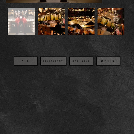
OTHER
BAR・CLUB