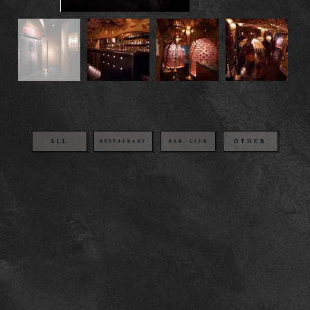
OTHER
BAR・CLUB