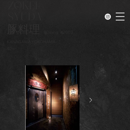
ZOKEI-
SYUDA
N
豚料理
#
Dining
#
2003
土豚
DOBUTA
KANAGAWA YOKOHAMA
92㎡