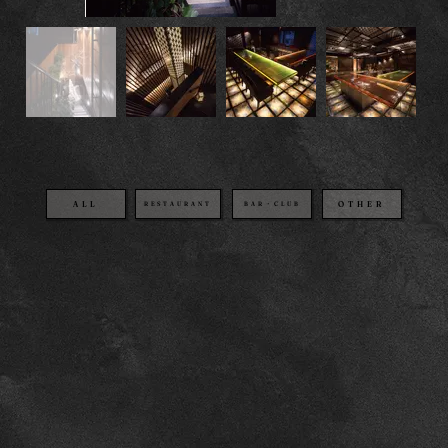
OTHER
BAR・CLUB