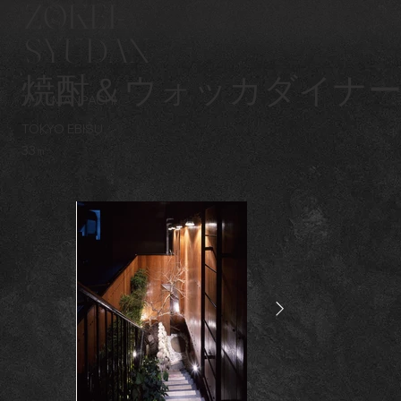
ZOKEI-
SYUDAN
焼酎＆ウォッカダイナ
万八
MANPACHI
TOKYO EBISU
33㎡