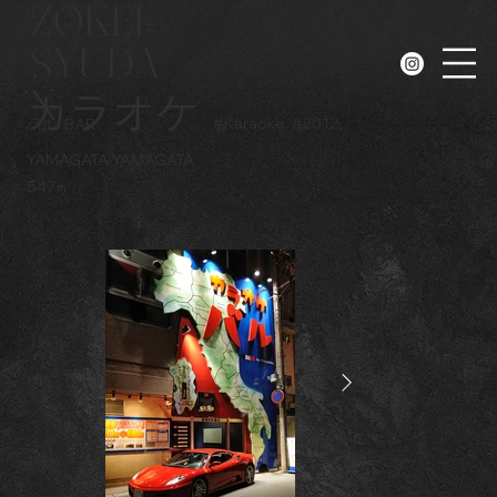
ZOKEI-
SYUDA
N
カラオケ
#
Karaoke
#
2012
バル
BAR
YAMAGATA YAMAGATA
547㎡