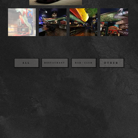
OTHER
BAR・CLUB