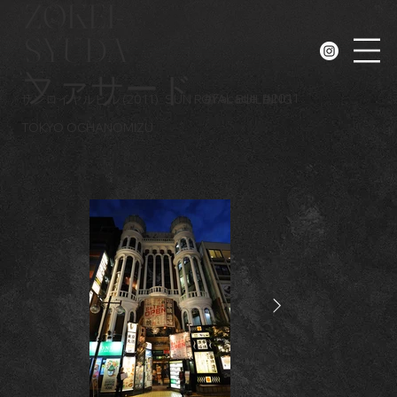
ZOKEI-
SYUDA
N
ファサード
#
Facade
#
2011
サンロイヤルビル (2011)
SUN ROYAL BUILDING
TOKYO OCHANOMIZU