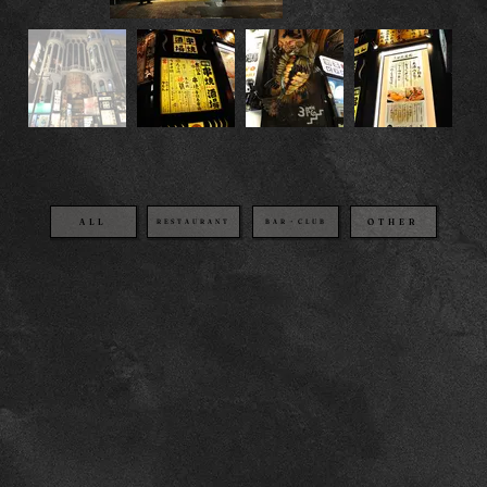
OTHER
BAR・CLUB