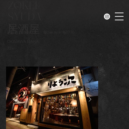
ZOKEI-
SYUDA
N
居酒屋
#
Izakaya
#
2016
りょう次
RYOJI
OKINAWA NAHA
73㎡