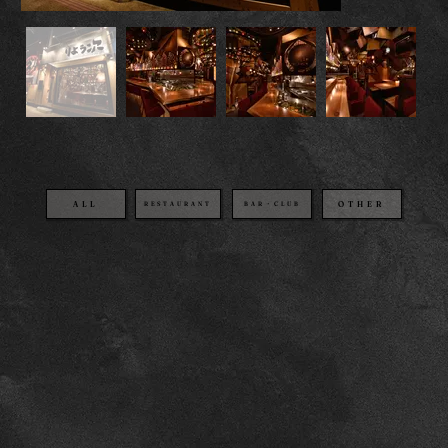
OTHER
BAR・CLUB