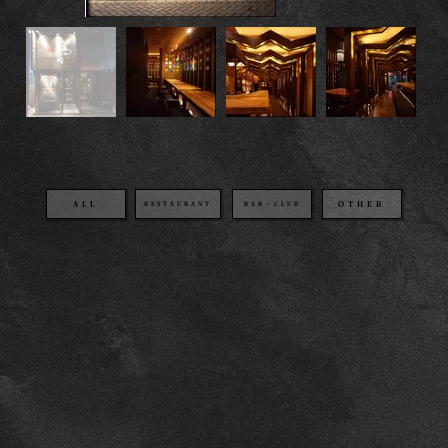
OTHER
BAR・CLUB