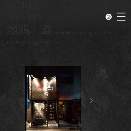
ZOKEI-
SYUDA
N
地鶏・酒
#
Japanese Restaurant
#
2001
よゆう灼々
YOYUSHAKUSHAKU
KANAGAWA SAGAMIONO
57㎡