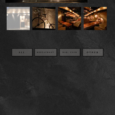
OTHER
BAR・CLUB