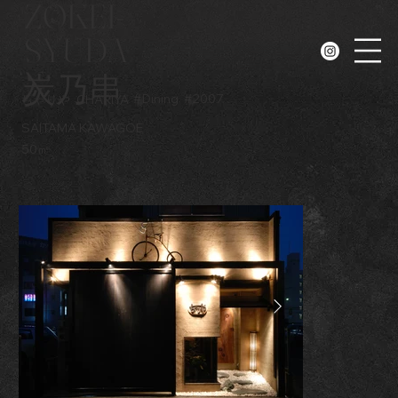
ZOKEI-
SYUDA
N
炭乃串
#
Dining
#
2007
ちゃりや
CHARIYA
SAITAMA KAWAGOE
50㎡