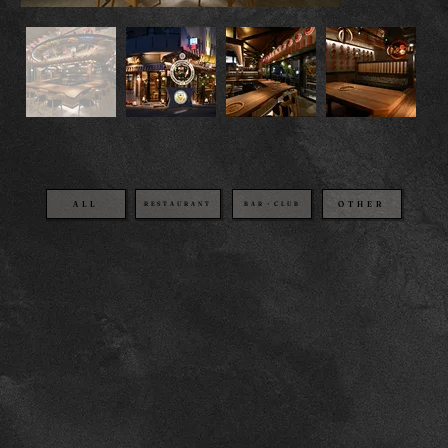
OTHER
BAR・CLUB