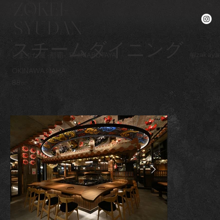
ZOKEI-
SYUDAN
スチームダイニング
#
Izakaya
しまぶた屋 -那覇-
SHIMABUTAYA
OKINAWA NAHA
88㎡