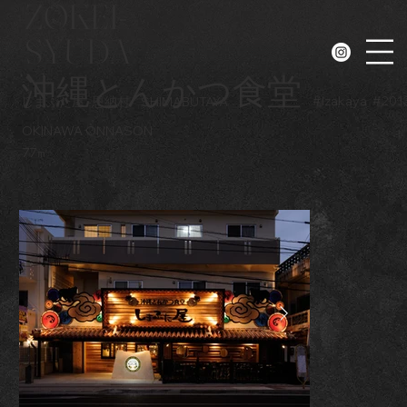
ZOKEI-
SYUDA
N
沖縄とんかつ食堂
#
Izakaya
#
201
しまぶた屋 -恩納村-
SHIMABUTAYA
OKINAWA ONNASON
77㎡