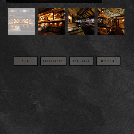
OTHER
BAR・CLUB